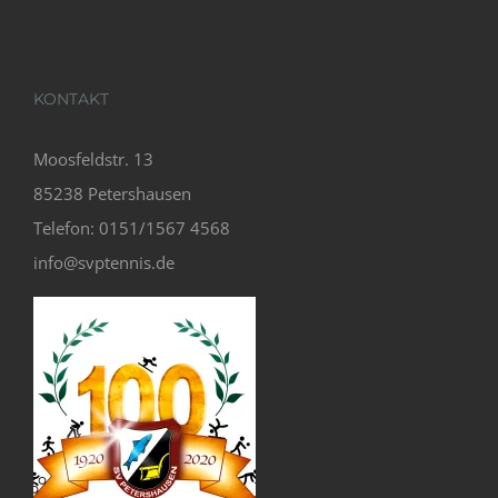
KONTAKT
Moosfeldstr. 13
85238 Petershausen
Telefon: 0151/1567 4568
info@svptennis.de