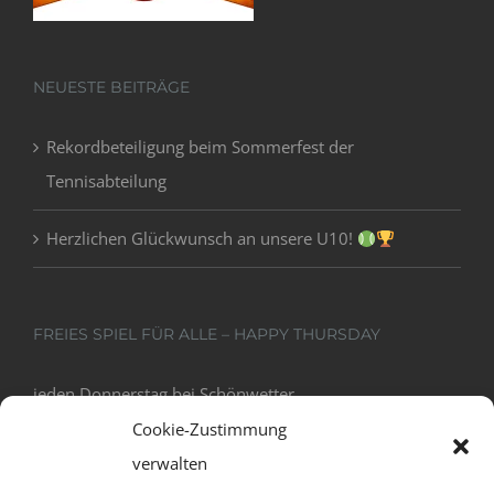
NEUESTE BEITRÄGE
Rekordbeteiligung beim Sommerfest der
Tennisabteilung
Herzlichen Glückwunsch an unsere U10!
FREIES SPIEL FÜR ALLE – HAPPY THURSDAY
jeden Donnerstag bei Schönwetter
18:00 - 20:00
Cookie-Zustimmung
verwalten