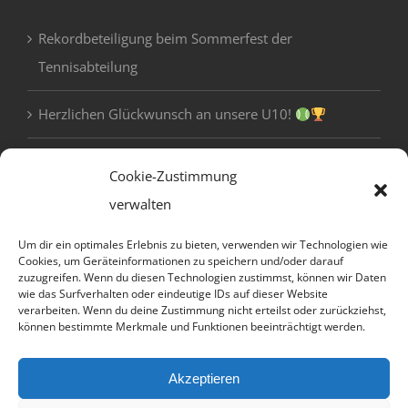
Rekordbeteiligung beim Sommerfest der
Tennisabteilung
Herzlichen Glückwunsch an unsere U10!
Cookie-Zustimmung
FREIES SPIEL FÜR ALLE – HAPPY THURSDAY
verwalten
jeden Donnerstag bei Schönwetter
Um dir ein optimales Erlebnis zu bieten, verwenden wir Technologien wie
Cookies, um Geräteinformationen zu speichern und/oder darauf
18:00 - 20:00
zuzugreifen. Wenn du diesen Technologien zustimmst, können wir Daten
wie das Surfverhalten oder eindeutige IDs auf dieser Website
verarbeiten. Wenn du deine Zustimmung nicht erteilst oder zurückziehst,
können bestimmte Merkmale und Funktionen beeinträchtigt werden.
Datenschutz und Cookies: Diese Website verwendet Cookies. Wenn du
Akzeptieren
die Website weiterhin nutzt, stimmst du der Verwendung von Cookies