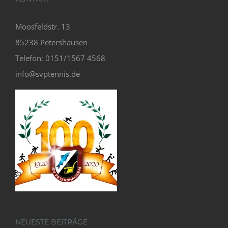
Moosfeldstr. 13
85238 Petershausen
Telefon: 0151/1567 4568
info@svptennis.de
NEUESTE BEITRÄGE