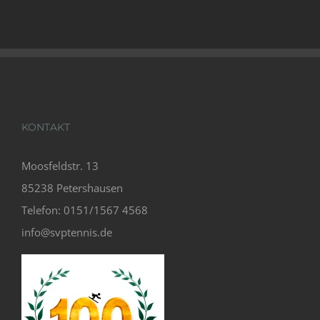
KONTAKT
Moosfeldstr. 13
85238 Petershausen
Telefon: 0151/1567 4568
info@svptennis.de