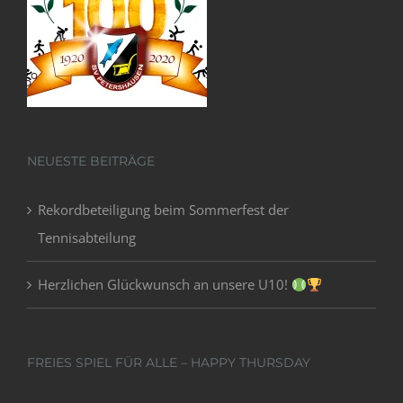
NEUESTE BEITRÄGE
Rekordbeteiligung beim Sommerfest der
Tennisabteilung
Herzlichen Glückwunsch an unsere U10!
FREIES SPIEL FÜR ALLE – HAPPY THURSDAY