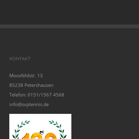
KONTAKT
Moosfeldstr. 13
85238 Petershausen
Telefon: 0151/1567 4568
info@svptennis.de