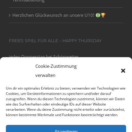
Herzlichen Glückwunsch an unsere U10!
FREIES SPIEL FÜR ALLE – HAPPY THURSDAY
jeden Donnerstag bei Schönwetter
18:00 - 20:00
Cookie-Zustimmung
verwalten
Um dir ein optimales Erlebnis zu bieten, verwenden wir Technologien wie
Cookies, um Geräteinformationen zu speichern und/oder darauf
zuzugreifen. Wenn du diesen Technologien zustimmst, können wir Daten
wie das Surfverhalten oder eindeutige IDs auf dieser Website
verarbeiten. Wenn du deine Zustimmung nicht erteilst oder zurückziehst,
können bestimmte Merkmale und Funktionen beeinträchtigt werden.
Datenschutz und Cookies: Diese Website verwendet Cookies. Wenn du
Akzeptieren