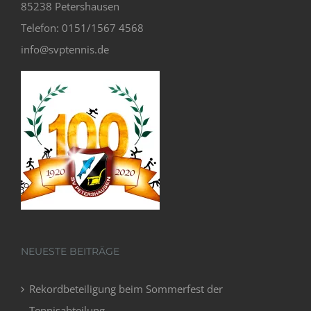
85238 Petershausen
Telefon: 0151/1567 4568
info@svptennis.de
NEUESTE BEITRÄGE
Rekordbeteiligung beim Sommerfest der
Tennisabteilung