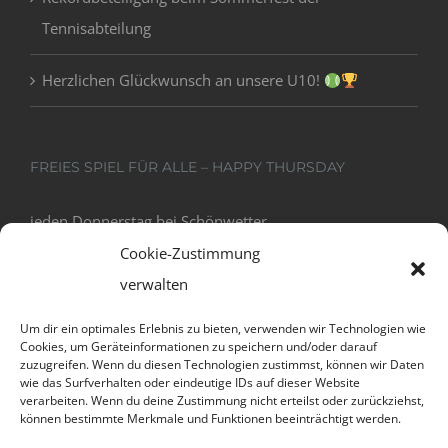
Tennisabteilung
Herzlichen Glückwunsch an unsere U10!
FREIES SPIEL FÜR ALLE – HAPPY THURSDAY
jeden Donnerstag bei Schönwetter
18:00 - 20:00
Cookie-Zustimmung
verwalten
Um dir ein optimales Erlebnis zu bieten, verwenden wir Technologien wie
Cookies, um Geräteinformationen zu speichern und/oder darauf
zuzugreifen. Wenn du diesen Technologien zustimmst, können wir Daten
wie das Surfverhalten oder eindeutige IDs auf dieser Website
verarbeiten. Wenn du deine Zustimmung nicht erteilst oder zurückziehst,
können bestimmte Merkmale und Funktionen beeinträchtigt werden.