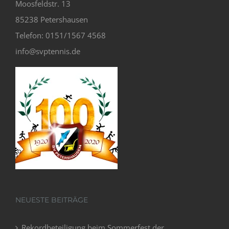
Moosfeldstr. 13
85238 Petershausen
Telefon: 0151/1567 4568
info@svptennis.de
NEUESTE BEITRÄGE
Rekordbeteiligung beim Sommerfest der