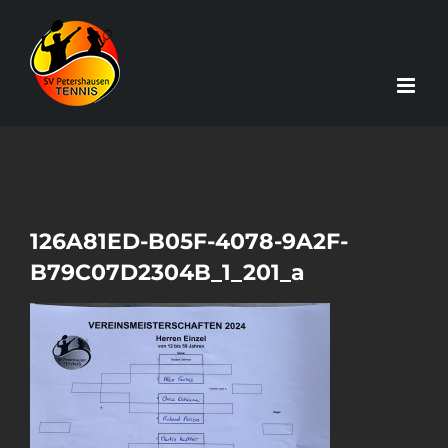
Zum
Inhalt
springen
126A81ED-B05F-4078-9A2F-
B79C07D2304B_1_201_a