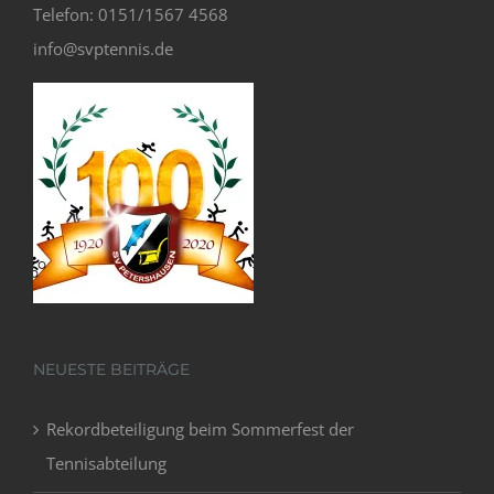
Telefon: 0151/1567 4568
info@svptennis.de
NEUESTE BEITRÄGE
Rekordbeteiligung beim Sommerfest der
Tennisabteilung