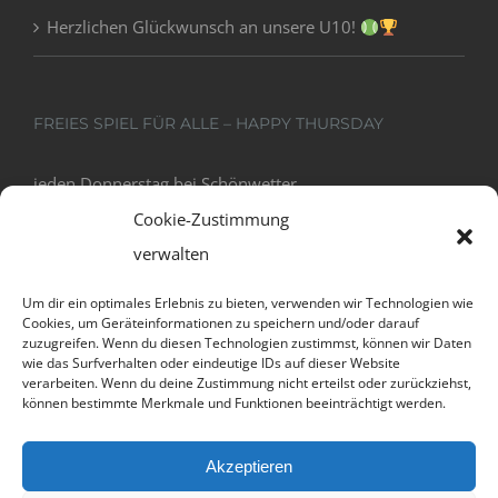
Herzlichen Glückwunsch an unsere U10!
FREIES SPIEL FÜR ALLE – HAPPY THURSDAY
jeden Donnerstag bei Schönwetter
18:00 - 20:00
Cookie-Zustimmung
verwalten
Um dir ein optimales Erlebnis zu bieten, verwenden wir Technologien wie
Cookies, um Geräteinformationen zu speichern und/oder darauf
zuzugreifen. Wenn du diesen Technologien zustimmst, können wir Daten
wie das Surfverhalten oder eindeutige IDs auf dieser Website
verarbeiten. Wenn du deine Zustimmung nicht erteilst oder zurückziehst,
können bestimmte Merkmale und Funktionen beeinträchtigt werden.
Datenschutz und Cookies: Diese Website verwendet Cookies. Wenn du
Akzeptieren
die Website weiterhin nutzt, stimmst du der Verwendung von Cookies