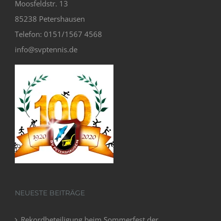
Moosfeldstr. 13
85238 Petershausen
Telefon: 0151/1567 4568
info@svptennis.de
NEUESTE BEITRÄGE
Rekordbeteiligung beim Sommerfest der