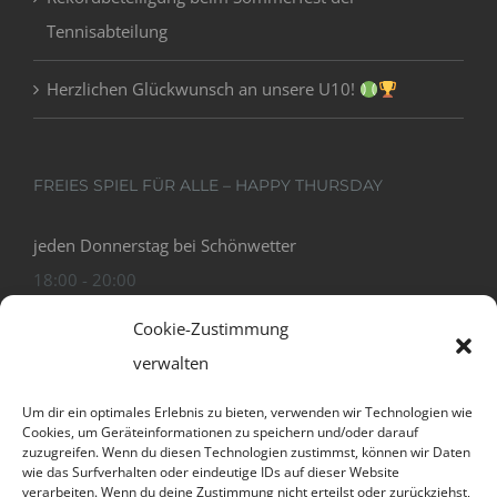
Tennisabteilung
Herzlichen Glückwunsch an unsere U10!
FREIES SPIEL FÜR ALLE – HAPPY THURSDAY
jeden Donnerstag bei Schönwetter
18:00 - 20:00
Cookie-Zustimmung
verwalten
Um dir ein optimales Erlebnis zu bieten, verwenden wir Technologien wie
Cookies, um Geräteinformationen zu speichern und/oder darauf
zuzugreifen. Wenn du diesen Technologien zustimmst, können wir Daten
wie das Surfverhalten oder eindeutige IDs auf dieser Website
verarbeiten. Wenn du deine Zustimmung nicht erteilst oder zurückziehst,