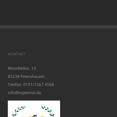
KONTAKT
Moosfeldstr. 13
85238 Petershausen
Telefon: 0151/1567 4568
info@svptennis.de