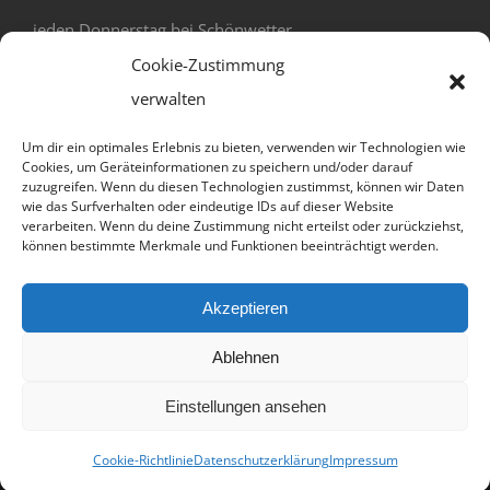
jeden Donnerstag bei Schönwetter
18:00 - 20:00
Cookie-Zustimmung
verwalten
Um dir ein optimales Erlebnis zu bieten, verwenden wir Technologien wie
Cookies, um Geräteinformationen zu speichern und/oder darauf
zuzugreifen. Wenn du diesen Technologien zustimmst, können wir Daten
wie das Surfverhalten oder eindeutige IDs auf dieser Website
verarbeiten. Wenn du deine Zustimmung nicht erteilst oder zurückziehst,
können bestimmte Merkmale und Funktionen beeinträchtigt werden.
Datenschutz und Cookies: Diese Website verwendet Cookies. Wenn du
Akzeptieren
die Website weiterhin nutzt, stimmst du der Verwendung von Cookies
© Copyright 2012 -
2026 | Avada Theme by
Theme
zu.
Ablehnen
Fusion
| All Rights Reserved | Powered by
WordPress
Weitere Informationen, beispielsweise zur Kontrolle von Cookies,
findest du hier:
Cookie-Richtlinie
Einstellungen ansehen
Facebook
Flickr
X
Instagram
Cookie-Richtlinie
Datenschutzerklärung
Impressum