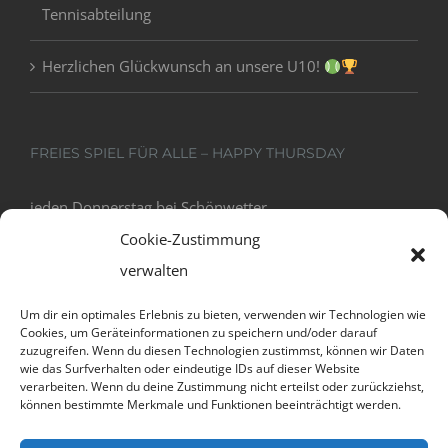
Tennisabteilung
Herzlichen Glückwunsch an unsere U10!
FREIES SPIEL FÜR ALLE – HAPPY THURSDAY
jeden Donnerstag bei Schönwetter
18:00 - 20:00
Cookie-Zustimmung
verwalten
Um dir ein optimales Erlebnis zu bieten, verwenden wir Technologien wie
Cookies, um Geräteinformationen zu speichern und/oder darauf
zuzugreifen. Wenn du diesen Technologien zustimmst, können wir Daten
wie das Surfverhalten oder eindeutige IDs auf dieser Website
verarbeiten. Wenn du deine Zustimmung nicht erteilst oder zurückziehst,
können bestimmte Merkmale und Funktionen beeinträchtigt werden.