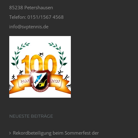
85238 Petershausen
Telefon: 0151/1567 4568
info@svptennis.de
NEUESTE BEITRÄGE
Rekordbeteiligung beim Sommerfest der