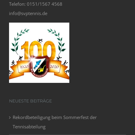
Telefon: 0151/1567 4568
info@svptennis.de
NEUESTE BEITRÄGE
Rekordbeteiligung beim Sommerfest der
Tennisabteilung