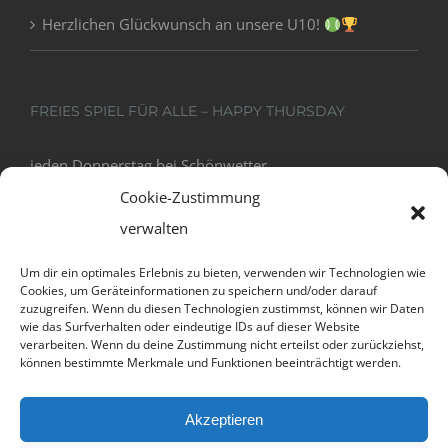
Herzlichen Glückwunsch an unsere U10!
FREIES SPIEL FÜR ALLE – HAPPY THURSDAY
jeden Donnerstag bei Schönwetter
18:00 - 20:00
Cookie-Zustimmung
verwalten
Um dir ein optimales Erlebnis zu bieten, verwenden wir Technologien wie
Cookies, um Geräteinformationen zu speichern und/oder darauf
zuzugreifen. Wenn du diesen Technologien zustimmst, können wir Daten
wie das Surfverhalten oder eindeutige IDs auf dieser Website
verarbeiten. Wenn du deine Zustimmung nicht erteilst oder zurückziehst,
können bestimmte Merkmale und Funktionen beeinträchtigt werden.
Datenschutz und Cookies: Diese Website verwendet Cookies. Wenn du
Akzeptieren
die Website weiterhin nutzt, stimmst du der Verwendung von Cookies