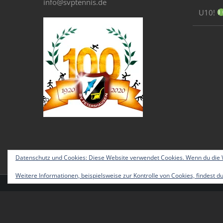
info@svptennis.de
U10!
Datenschutz und Cookies: Diese Website verwendet Cookies. Wenn du die W
Weitere Informationen, beispielsweise zur Kontrolle von Cookies, findest du
© Copyright 2012 -
2026 | Avada Theme by
Theme Fusion
|