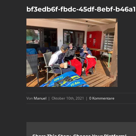
bf3edb6f-fbdc-45df-8ebf-b46a
Von
Manuel
|
Oktober 10th, 2021
|
0 Kommentare