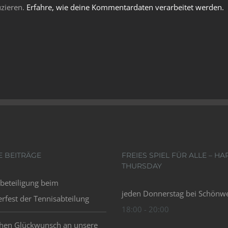
zieren.
Erfahre, wie deine Kommentardaten verarbeitet werden.
E BEITRÄGE
FREIES SPIEL FÜR ALLE – HA
THURSDAY
beteiligung beim
jeden Donnerstag bei Schönwe
fest der Tennisabteilung
18:00 - 20:00
chen Glückwunsch an unsere