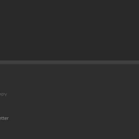
PPY
tter