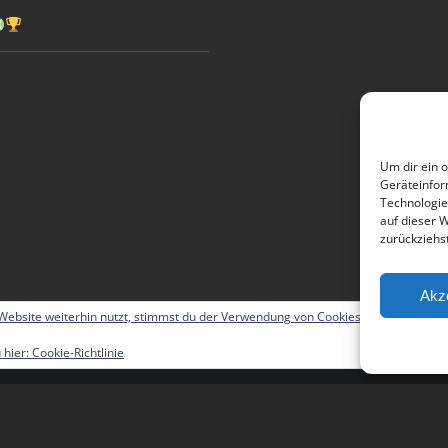
Um dir ein 
Geräteinfor
Technologie
auf dieser 
zurückziehs
Akz
ebsite weiterhin nutzt, stimmst du der Verwendung von Cookies zu.
 hier:
Cookie-Richtlinie
 All Rights Reserved | Powered by
WordPress