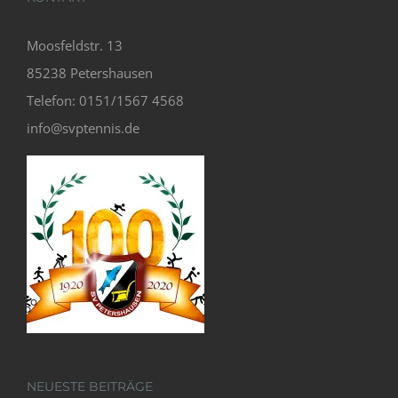
Moosfeldstr. 13
85238 Petershausen
Telefon: 0151/1567 4568
info@svptennis.de
NEUESTE BEITRÄGE