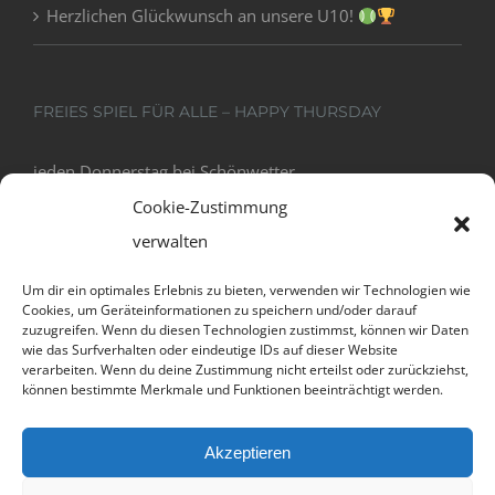
Herzlichen Glückwunsch an unsere U10!
FREIES SPIEL FÜR ALLE – HAPPY THURSDAY
jeden Donnerstag bei Schönwetter
18:00 - 20:00
Cookie-Zustimmung
verwalten
Um dir ein optimales Erlebnis zu bieten, verwenden wir Technologien wie
Cookies, um Geräteinformationen zu speichern und/oder darauf
zuzugreifen. Wenn du diesen Technologien zustimmst, können wir Daten
wie das Surfverhalten oder eindeutige IDs auf dieser Website
verarbeiten. Wenn du deine Zustimmung nicht erteilst oder zurückziehst,
können bestimmte Merkmale und Funktionen beeinträchtigt werden.
Datenschutz und Cookies: Diese Website verwendet Cookies. Wenn du
Akzeptieren
die Website weiterhin nutzt, stimmst du der Verwendung von Cookies
© Copyright 2012 -
2026 | Avada Theme by
Theme
zu.