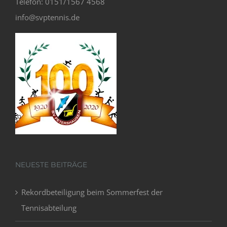
Telefon: 0151/1567 4568
info@svptennis.de
NEUESTE BEITRÄGE
Rekordbeteiligung beim Sommerfest der
Tennisabteilung