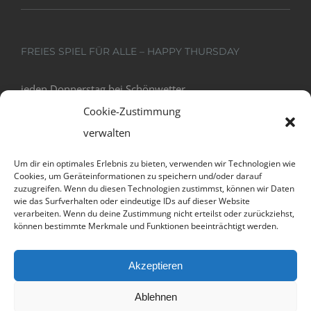
FREIES SPIEL FÜR ALLE – HAPPY THURSDAY
jeden Donnerstag bei Schönwetter
18:00 - 20:00
Cookie-Zustimmung
verwalten
Um dir ein optimales Erlebnis zu bieten, verwenden wir Technologien wie
Cookies, um Geräteinformationen zu speichern und/oder darauf
zuzugreifen. Wenn du diesen Technologien zustimmst, können wir Daten
wie das Surfverhalten oder eindeutige IDs auf dieser Website
verarbeiten. Wenn du deine Zustimmung nicht erteilst oder zurückziehst,
können bestimmte Merkmale und Funktionen beeinträchtigt werden.
Datenschutz und Cookies: Diese Website verwendet Cookies. Wenn du
Akzeptieren
die Website weiterhin nutzt, stimmst du der Verwendung von Cookies
© Copyright 2012 -
2026 | Avada Theme by
Theme
zu.
Ablehnen
Fusion
| All Rights Reserved | Powered by
WordPress