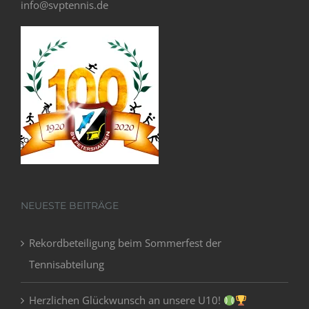
info@svptennis.de
NEUESTE BEITRÄGE
Rekordbeteiligung beim Sommerfest der
Tennisabteilung
Herzlichen Glückwunsch an unsere U10!