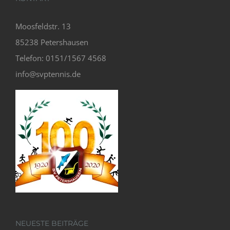
Moosfeldstr. 13
85238 Petershausen
Telefon: 0151/1567 4568
info@svptennis.de
NEUESTE BEITRÄGE