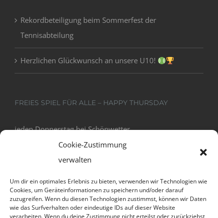
Rekordbeteiligung beim Sommerfest der
Tennisabteilung
Herzlichen Glückwunsch an unsere U10!
FREIES SPIEL FÜR ALLE – HAPPY THURSDAY
jeden Donnerstag bei Schönwetter
18:00 - 20:00
Cookie-Zustimmung
verwalten
Um dir ein optimales Erlebnis zu bieten, verwenden wir Technologien wie
Cookies, um Geräteinformationen zu speichern und/oder darauf
zuzugreifen. Wenn du diesen Technologien zustimmst, können wir Daten
wie das Surfverhalten oder eindeutige IDs auf dieser Website
verarbeiten. Wenn du deine Zustimmung nicht erteilst oder zurückziehst,