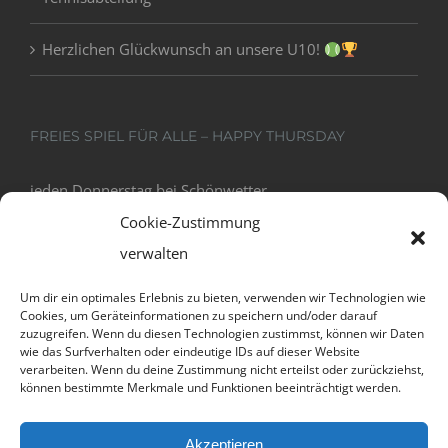
Herzlichen Glückwunsch an unsere U10!
FREIES SPIEL FÜR ALLE – HAPPY THURSDAY
jeden Donnerstag bei Schönwetter
18:00 - 20:00
Cookie-Zustimmung
verwalten
Um dir ein optimales Erlebnis zu bieten, verwenden wir Technologien wie
Cookies, um Geräteinformationen zu speichern und/oder darauf
zuzugreifen. Wenn du diesen Technologien zustimmst, können wir Daten
wie das Surfverhalten oder eindeutige IDs auf dieser Website
verarbeiten. Wenn du deine Zustimmung nicht erteilst oder zurückziehst,
können bestimmte Merkmale und Funktionen beeinträchtigt werden.
Datenschutz und Cookies: Diese Website verwendet Cookies. Wenn du
Akzeptieren