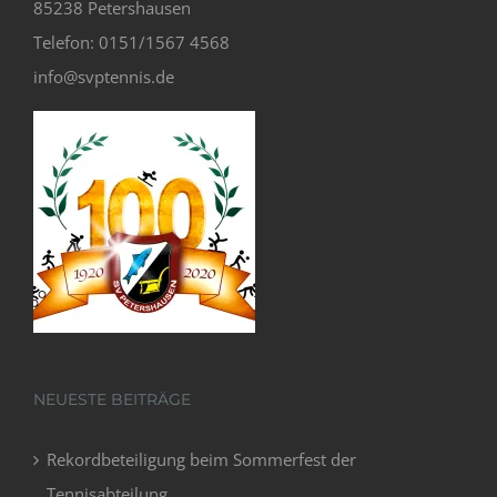
85238 Petershausen
Telefon: 0151/1567 4568
info@svptennis.de
NEUESTE BEITRÄGE
Rekordbeteiligung beim Sommerfest der
Tennisabteilung