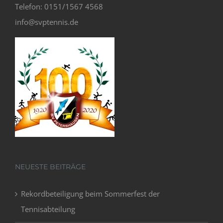
Telefon: 0151/1567 4568
info@svptennis.de
NEUESTE BEITRÄGE
Rekordbeteiligung beim Sommerfest der
Tennisabteilung