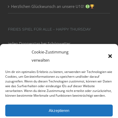
Herzlichen Glückwunsch an unsere U10!
FREIES SPIEL FÜR ALLE – HAPPY THURSDAY
jeden Donnerstag bei Schönwetter
18:00 - 20:00
Cookie-Zustimmung
verwalten
Um dir ein optimales Erlebnis zu bieten, verwenden wir Technologien wie
Cookies, um Geräteinformationen zu speichern und/oder darauf
zuzugreifen. Wenn du diesen Technologien zustimmst, können wir Daten
wie das Surfverhalten oder eindeutige IDs auf dieser Website
verarbeiten. Wenn du deine Zustimmung nicht erteilst oder zurückziehst,
können bestimmte Merkmale und Funktionen beeinträchtigt werden.
Datenschutz und Cookies: Diese Website verwendet Cookies. Wenn du
Akzeptieren
die Website weiterhin nutzt, stimmst du der Verwendung von Cookies