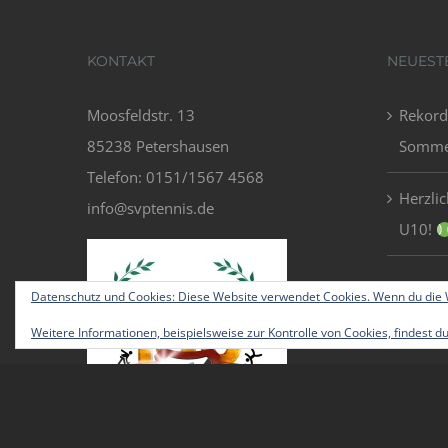
KONTAKT
NEUEST
Moosfeldstr. 13
Rekord
85238 Petershausen
Sommer
Telefon: 0151/1567 4568
Herzli
info@svptennis.de
U10!
Datenschutz und Cookies: Diese Website verwendet Cookies. Wenn du die W
Weitere Informationen, beispielsweise zur Kontrolle von Cookies, findest du