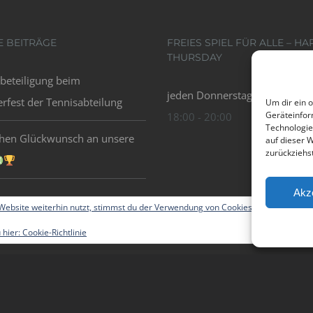
E BEITRÄGE
FREIES SPIEL FÜR ALLE – HA
THURSDAY
beteiligung beim
jeden Donnerstag bei Schönwe
fest der Tennisabteilung
Um dir ein 
Geräteinfor
18:00 - 20:00
Technologie
chen Glückwunsch an unsere
auf dieser 
zurückziehs
Akz
ebsite weiterhin nutzt, stimmst du der Verwendung von Cookies zu.
 hier:
Cookie-Richtlinie