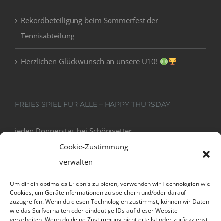
Rekordbeteiligung beim Sommerfest der
Tennisabteilung
Herzlichen Glückwunsch an unsere U10!
FREIES SPIEL FÜR ALLE – HAPPY THURSDAY
jeden Donnerstag bei Schönwetter
18:00 - 20:00
Cookie-Zustimmung
verwalten
Um dir ein optimales Erlebnis zu bieten, verwenden wir Technologien wie
Cookies, um Geräteinformationen zu speichern und/oder darauf
zuzugreifen. Wenn du diesen Technologien zustimmst, können wir Daten
wie das Surfverhalten oder eindeutige IDs auf dieser Website
verarbeiten. Wenn du deine Zustimmung nicht erteilst oder zurückziehst,