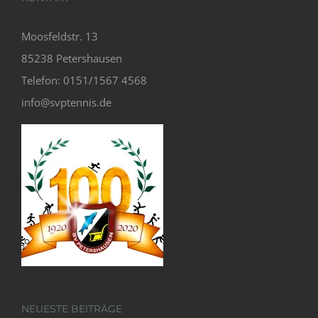
Moosfeldstr. 13
85238 Petershausen
Telefon: 0151/1567 4568
info@svptennis.de
NEUESTE BEITRÄGE