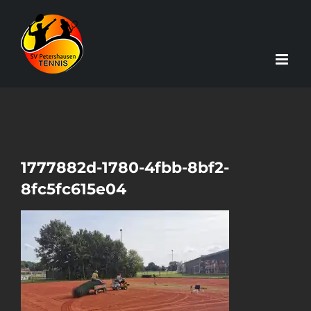
Zum
Inhalt
springen
1777882d-1780-4fbb-8bf2-
8fc5fc615e04