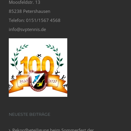
Moosfeldstr. 13
85238 Petershausen
Telefon: 0151/1567 4568
info@svptennis.de
NEUESTE BEITRÄGE
Rekordbeteiligung beim Sommerfest der