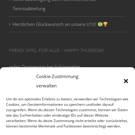
Tennisabteilung
Herzlichen Glückwunsch an unsere U10!
FREIES SPIEL FÜR ALLE – HAPPY THURSDAY
jeden Donnerstag bei Schönwetter
18:00 - 20:00
Cookie-Zustimmung
verwalten
Um dir ein optimales Erlebnis zu bieten, verwenden wir Technologien wie
Cookies, um Geräteinformationen zu speichern und/oder darauf
zuzugreifen. Wenn du diesen Technologien zustimmst, können wir Daten
wie das Surfverhalten oder eindeutige IDs auf dieser Website
verarbeiten. Wenn du deine Zustimmung nicht erteilst oder zurückziehst,
können bestimmte Merkmale und Funktionen beeinträchtigt werden.