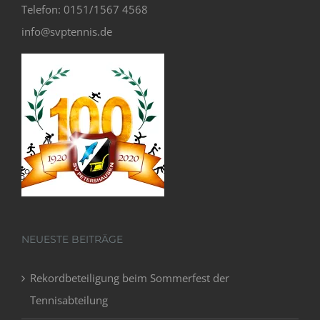
Telefon: 0151/1567 4568
info@svptennis.de
NEUESTE BEITRÄGE
Rekordbeteiligung beim Sommerfest der
Tennisabteilung