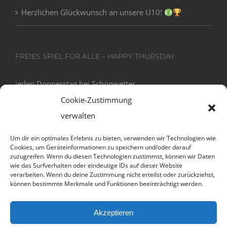
Herzlichen Glückwunsch an unsere U10!
FREIES SPIEL FÜR ALLE – HAPPY THURSDAY
jeden Donnerstag bei Schönwetter
18:00 - 20:00
Cookie-Zustimmung
verwalten
Um dir ein optimales Erlebnis zu bieten, verwenden wir Technologien wie
Cookies, um Geräteinformationen zu speichern und/oder darauf
zuzugreifen. Wenn du diesen Technologien zustimmst, können wir Daten
wie das Surfverhalten oder eindeutige IDs auf dieser Website
verarbeiten. Wenn du deine Zustimmung nicht erteilst oder zurückziehst,
können bestimmte Merkmale und Funktionen beeinträchtigt werden.
Datenschutz und Cookies: Diese Website verwendet Cookies. Wenn du
Akzeptieren
die Website weiterhin nutzt, stimmst du der Verwendung von Cookies