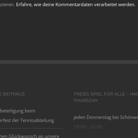
zieren.
Erfahre, wie deine Kommentardaten verarbeitet werden.
E BEITRÄGE
FREIES SPIEL FÜR ALLE – HA
THURSDAY
beteiligung beim
jeden Donnerstag bei Schönwe
fest der Tennisabteilung
18:00 - 20:00
chen Glückwunsch an unsere