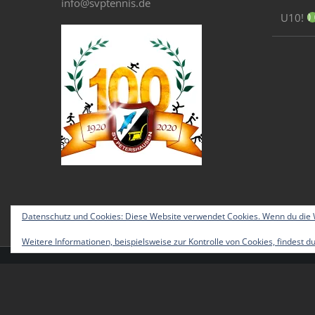
info@svptennis.de
U10!
Datenschutz und Cookies: Diese Website verwendet Cookies. Wenn du die W
Weitere Informationen, beispielsweise zur Kontrolle von Cookies, findest du
© Copyright 2012 -
2026 | Avada Theme by
Theme Fusion
|