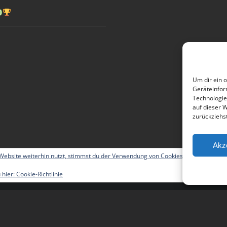
Um dir ein 
Geräteinfor
Technologie
auf dieser 
zurückziehs
Akz
ebsite weiterhin nutzt, stimmst du der Verwendung von Cookies zu.
 hier:
Cookie-Richtlinie
 All Rights Reserved | Powered by
WordPress