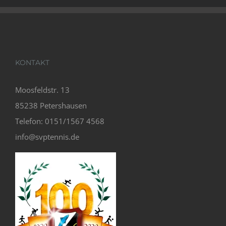
KONTAKT
Moosfeldstr. 13
85238 Petershausen
Telefon: 0151/1567 4568
info@svptennis.de