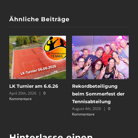
Ähnliche Beiträge
n
LK Turnier am 6.6.26
Rekordbeteiligung
H
April 20th, 2026
|
0
beim Sommerfest der
G
Kommentare
e
Tennisabteilung
u
August 4th, 2026
|
0
J
Kommentare
Hinterlasse einen