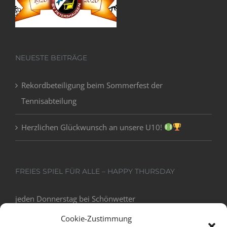
NEUESTE BEITRÄGE
Rekordbeteiligung beim Sommerfest der
Tennisabteilung
Herzlichen Glückwunsch an unsere U10!
FREIES SPIEL FÜR ALLE – HAPPY THURSDAY
jeden Donnerstag bei Schönwetter
18:00 - 20:00
Cookie-Zustimmung