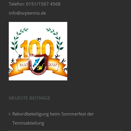
Telefon: 0151/1567 4568
info@svptennis.de
NEUESTE BEITRÄGE
Rekordbeteiligung beim Sommerfest der
Tennisabteilung