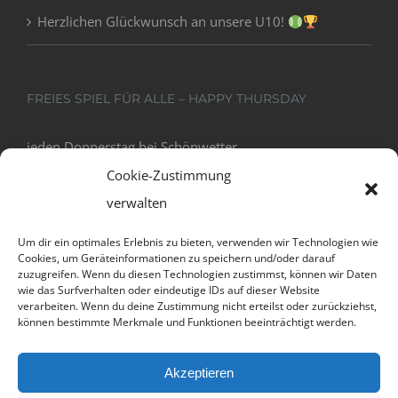
Herzlichen Glückwunsch an unsere U10!
FREIES SPIEL FÜR ALLE – HAPPY THURSDAY
jeden Donnerstag bei Schönwetter
18:00 - 20:00
Cookie-Zustimmung
verwalten
Um dir ein optimales Erlebnis zu bieten, verwenden wir Technologien wie
Cookies, um Geräteinformationen zu speichern und/oder darauf
zuzugreifen. Wenn du diesen Technologien zustimmst, können wir Daten
wie das Surfverhalten oder eindeutige IDs auf dieser Website
verarbeiten. Wenn du deine Zustimmung nicht erteilst oder zurückziehst,
können bestimmte Merkmale und Funktionen beeinträchtigt werden.
Datenschutz und Cookies: Diese Website verwendet Cookies. Wenn du
Akzeptieren
die Website weiterhin nutzt, stimmst du der Verwendung von Cookies