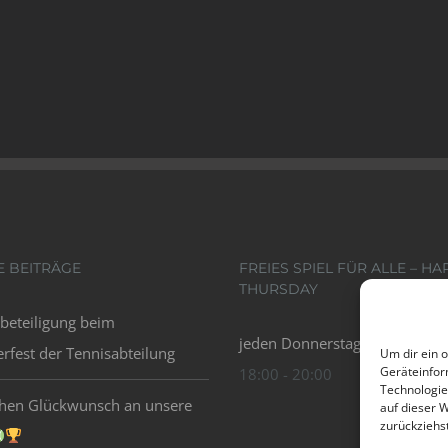
E BEITRÄGE
FREIES SPIEL FÜR ALLE – HA
THURSDAY
beteiligung beim
jeden Donnerstag bei Schönwe
fest der Tennisabteilung
Um dir ein 
Geräteinfor
18:00 - 20:00
Technologie
chen Glückwunsch an unsere
auf dieser 
zurückziehs