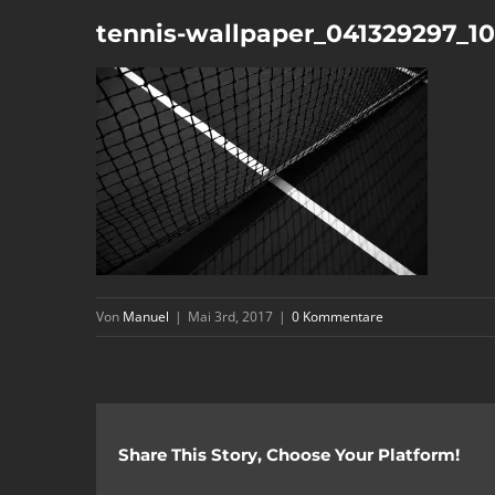
tennis-wallpaper_041329297_1
Von
Manuel
|
Mai 3rd, 2017
|
0 Kommentare
Share This Story, Choose Your Platform!