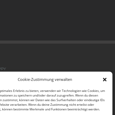
PPY
Cookie-Zustimmung verwalten
tter
optimales Erlebnis zu bieten, verwenden wir Technologien wie Cookies, um
mationen zu speichern und/oder darauf zuzugreifen. Wenn du diesen
n zustimmst, können wir Daten wie das Surfverhalten oder eindeutige IDs
Website verarbeiten. Wenn du deine Zustimmung nicht erteilst oder
t, können bestimmte Merkmale und Funktionen beeinträchtigt werden.