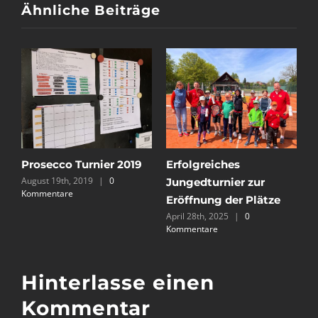
Ähnliche Beiträge
Erfolgreiches
Spieltage Punktrunde
E
Jungedturnier zur
2022 Übersicht
2
Mai 1st, 2022
|
0 Kommentare
Au
Eröffnung der Plätze
Ko
April 28th, 2025
|
0
Kommentare
Hinterlasse einen
Kommentar