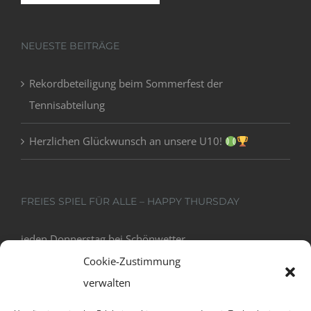
NEUESTE BEITRÄGE
Rekordbeteiligung beim Sommerfest der
Tennisabteilung
Herzlichen Glückwunsch an unsere U10!
FREIES SPIEL FÜR ALLE – HAPPY THURSDAY
jeden Donnerstag bei Schönwetter
18:00 - 20:00
Cookie-Zustimmung
verwalten