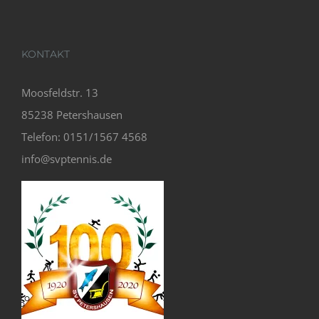
KONTAKT
Moosfeldstr. 13
85238 Petershausen
Telefon: 0151/1567 4568
info@svptennis.de